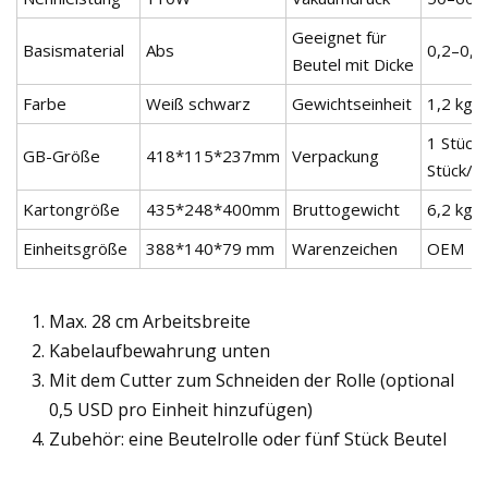
Geeignet für
Basismaterial
Abs
0,2–0,
Beutel mit Dicke
Farbe
Weiß schwarz
Gewichtseinheit
1,2 kg
1 Stück
GB-Größe
418*115*237mm
Verpackung
Stück/K
Kartongröße
435*248*400mm
Bruttogewicht
6,2 kg/
Einheitsgröße
388*140*79 mm
Warenzeichen
OEM
Max. 28 cm Arbeitsbreite
Kabelaufbewahrung unten
Mit dem Cutter zum Schneiden der Rolle (optional
0,5 USD pro Einheit hinzufügen)
Zubehör: eine Beutelrolle oder fünf Stück Beutel