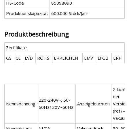
HS-Code
85098090
Produktionskapazität
600.000 Stück/Jahr
Produktbeschreibung
Zertifikate
GS
CE
LVD
ROHS
ERREICHEN
EMV
LFGB
ERP
2 Lichte
der
220-240V~, 50-
Nennspannung
Anzeigeleuchten
Versieg
60Hz120V~60Hz
(rot) – 
Vakuumf
Nennleistung
110W
Vakuumdruck
50–60 