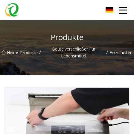
Zhejiang Filling Machine Group
Produkte
Beutelverschließer Für
/
/
/
Heim
Produkte
Einzelheiten
Lebensmittel