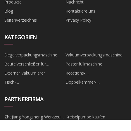
Produkte
Nachricht
Blog
Kontaktiere uns
Seitenverzeichnis
Privacy Policy
KATEGORIEN
Siegelverpackungsmaschine
Vakuumverpackungsmaschine
Beutelverschließer für
Pastenfüllmaschine
Lebensmittel
Externer Vakuumierer
Rotations-
Vakuumverpackungsmaschine
Tisch-
Doppelkammer-
Vakuumverpackungsmaschine
Vakuumverpackungsmaschine
PARTNERFIRMA
Zhejiang Yongsheng Werkzeuge
Kreiselpumpe kaufen
GmbH, GmbH.
Shandong Tianjun Reinigung