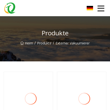
Zhejiang Filling Machine Group
Produkte
/
/
Heim
Produkte
Externer Vakuumierer