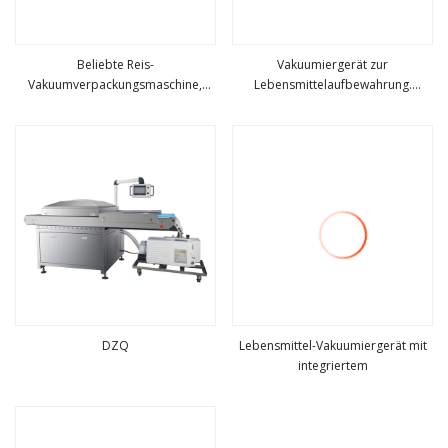
Beliebte Reis-
Vakuumiergerät zur
Vakuumverpackungsmaschine,
Lebensmittelaufbewahrung.
mehr sehen
mehr sehen
vertikaler externer Vakuumierer
Schnittdesign. Rollenlagerung.
Pulsfunktion. Manuelle Trocken-
Feucht-Optionen. Starter-Kits.
Externes Vakuum.
DZQ
Lebensmittel-Vakuumiergerät mit
integriertem
mehr sehen
mehr sehen