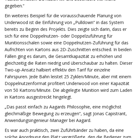
gegeben.“
Ein weiteres Beispiel für die vorausschauende Planung von
Underwood ist die Einführung von „Pulldown“ in das System
bereits zu Beginn des Projekts. Dies zeigte sich darin, dass er
sich für eine Doppelnutzen- oder Doppelzuführung für
Munitionsschalen sowie eine Doppelnutzen-Zuführung für das
Aufrichten von Kartons aus 2D-Zuschnitten entschied. In beiden
Fällen ging es darum, die Gesamtkapazität zu erhöhen und
gleichzeitig die Raten niedrig und überschaubar zu halten. Dieser
Two-up-Ansatz halbiert effektiv den Tarif für einzelne
Fahrspuren. Jede Bahn leistet 25 Zyklen/Minute, aber mit einem
Doppelnutzenformat profitiert Underwood von einer Kapazität
von 50 Kartons/Minute. Die abgelegte Munition wird zum Laden
in Kartons ausgestreckt hingelegt.
„Das passt einfach zu Aagards Philosophie, eine möglichst
gleichmäßige Bewegung zu erzeugen“, sagt Jonas Capistrant,
Anwendungsingenieur-Manager bei Aagard.
Es war auch praktisch, zwei Zuführbänder zu haben, da eine
solche Anordnung den Platz vergrößerte, den die Bediener zum