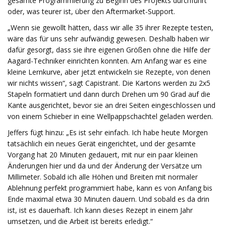
gesamte Programmierung zu Beginn des Projekts durchführt
oder, was teurer ist, über den Aftermarket-Support.
„Wenn sie gewollt hätten, dass wir alle 35 ihrer Rezepte testen,
wäre das für uns sehr aufwändig gewesen. Deshalb haben wir
dafür gesorgt, dass sie ihre eigenen Größen ohne die Hilfe der
Aagard-Techniker einrichten konnten. Am Anfang war es eine
kleine Lernkurve, aber jetzt entwickeln sie Rezepte, von denen
wir nichts wissen“, sagt Capistrant. Die Kartons werden zu 2x5
Stapeln formatiert und dann durch Drehen um 90 Grad auf die
Kante ausgerichtet, bevor sie an drei Seiten eingeschlossen und
von einem Schieber in eine Wellpappschachtel geladen werden.
Jeffers fügt hinzu: „Es ist sehr einfach. Ich habe heute Morgen
tatsächlich ein neues Gerät eingerichtet, und der gesamte
Vorgang hat 20 Minuten gedauert, mit nur ein paar kleinen
Änderungen hier und da und der Änderung der Versätze um
Millimeter. Sobald ich alle Höhen und Breiten mit normaler
Ablehnung perfekt programmiert habe, kann es von Anfang bis
Ende maximal etwa 30 Minuten dauern. Und sobald es da drin
ist, ist es dauerhaft. Ich kann dieses Rezept in einem Jahr
umsetzen, und die Arbeit ist bereits erledigt.“