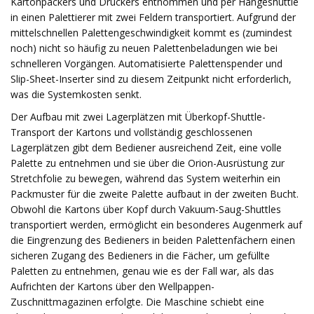
Kartonpackers und Druckers entnommen und per Hängeshuttle
in einen Palettierer mit zwei Feldern transportiert. Aufgrund der
mittelschnellen Palettengeschwindigkeit kommt es (zumindest
noch) nicht so häufig zu neuen Palettenbeladungen wie bei
schnelleren Vorgängen. Automatisierte Palettenspender und
Slip-Sheet-Inserter sind zu diesem Zeitpunkt nicht erforderlich,
was die Systemkosten senkt.
Der Aufbau mit zwei Lagerplätzen mit Überkopf-Shuttle-
Transport der Kartons und vollständig geschlossenen
Lagerplätzen gibt dem Bediener ausreichend Zeit, eine volle
Palette zu entnehmen und sie über die Orion-Ausrüstung zur
Stretchfolie zu bewegen, während das System weiterhin ein
Packmuster für die zweite Palette aufbaut in der zweiten Bucht.
Obwohl die Kartons über Kopf durch Vakuum-Saug-Shuttles
transportiert werden, ermöglicht ein besonderes Augenmerk auf
die Eingrenzung des Bedieners in beiden Palettenfächern einen
sicheren Zugang des Bedieners in die Fächer, um gefüllte
Paletten zu entnehmen, genau wie es der Fall war, als das
Aufrichten der Kartons über den Wellpappen-
Zuschnittmagazinen erfolgte. Die Maschine schiebt eine