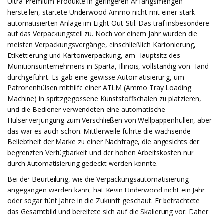
Ultra-Premium-Produkte in geringeren Anfangsmengen
herstellen, startete Underwood Ammo nicht mit einer stark
automatisierten Anlage im Light-Out-Stil. Das traf insbesondere
auf das Verpackungsteil zu. Noch vor einem Jahr wurden die
meisten Verpackungsvorgänge, einschließlich Kartonierung,
Etikettierung und Kartonverpackung, am Hauptsitz des
Munitionsunternehmens in Sparta, Illinois, vollständig von Hand
durchgeführt. Es gab eine gewisse Automatisierung, um
Patronenhülsen mithilfe einer ATLM (Ammo Tray Loading
Machine) in spritzgegossene Kunststoffschalen zu platzieren,
und die Bediener verwendeten eine automatische
Hülsenverjüngung zum Verschließen von Wellpappenhüllen, aber
das war es auch schon. Mittlerweile führte die wachsende
Beliebtheit der Marke zu einer Nachfrage, die angesichts der
begrenzten Verfügbarkeit und der hohen Arbeitskosten nur
durch Automatisierung gedeckt werden konnte.
Bei der Beurteilung, wie die Verpackungsautomatisierung
angegangen werden kann, hat Kevin Underwood nicht ein Jahr
oder sogar fünf Jahre in die Zukunft geschaut. Er betrachtete
das Gesamtbild und bereitete sich auf die Skalierung vor. Daher