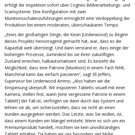
erfolgt die Inspektion sofort über Cognex-Bildverarbeitungs- und
Scansysteme. Eine Konfiguration mit zwei
Munitionsschalenzuführungen ermöglicht eine Verdoppelung der
Produktion bei einem moderaten, überschaubaren Tempo.
„Eines der großartigen Dinge, die Kevin [Underwood] zu Beginn
dieses Projekts hervorragend gemacht hat, war, dass es die
Kapazität weit übersteigt. Und dann verstand er, dass einige der
bisherigen Prozesse, zumindest bis sie ihren zukünftigen
Zustand erreichen, halbautomatisiert sind. Es besteht die
Möglichkeit, dass eine Patrone [Munition] in einem Fach fehlt;
Manchmal kann das einfach passieren“, sagt Eli Jeffers,
Supervisor bei Underwood Ammo. „Also haben wir die
Einspeisung überprüft. Wir inspizieren Tabletts visuell mit einer
Kamera, stellen fest, wann [eine vergessene Patrone in einem
Tablett] der Fall ist, verfolgen sie dann durch das System und
lehnen sie ab, um sicherzustellen, dass sie nicht an einen
Kunden ausgegeben werden. Das Letzte, was Sie wollen, ist,
dass einem Kunden ein Mangel entsteht; Wenn es sich um ein
Premiumprodukt handelt, möchten sie kein unvollständiges
Tablett erhalten. Da haben wir uns besonders viel Mühe